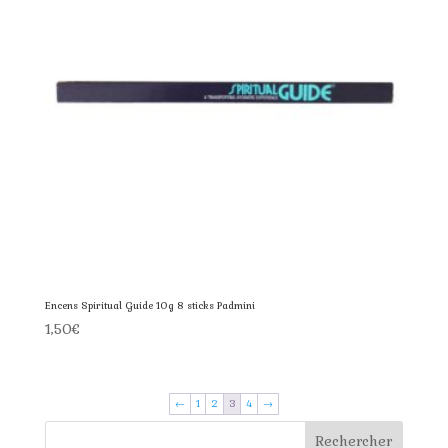
Encens Spiritual Guide 10g 8 sticks Padmini
1,50
€
←
1
2
3
4
→
Rechercher