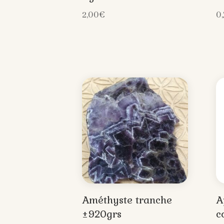
2,00
€
0
Améthyste tranche
A
±920grs
c