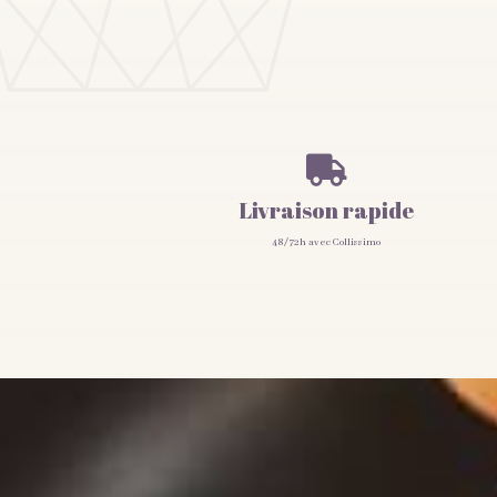

Livraison rapide
48/72h avec Collissimo