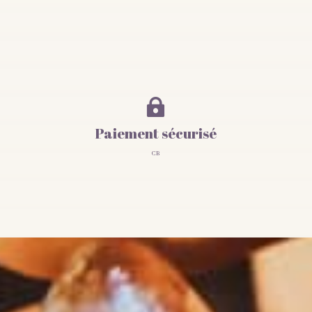

Paiement sécurisé
CB