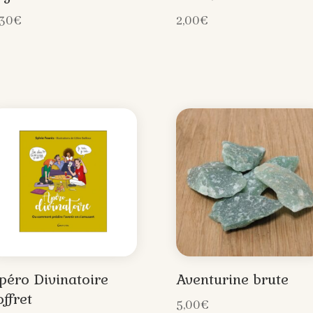
,30
€
2,00
€
péro Divinatoire
Aventurine brute
offret
5,00
€