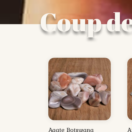
Coup d
Agate Botswana
A