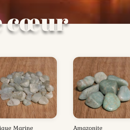
e cœur
igue Marine
Amazonite