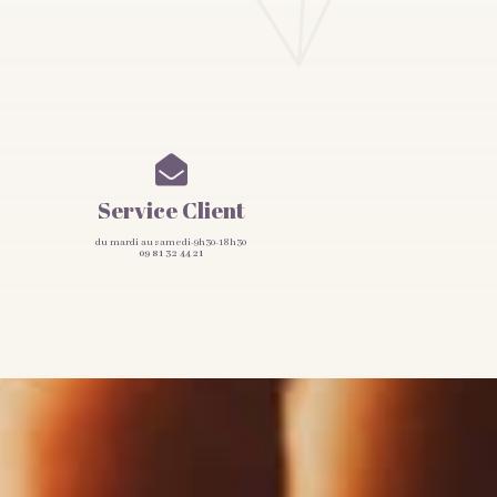

Service Client
du mardi au samedi-9h30-18h30
09 81 32 44 21