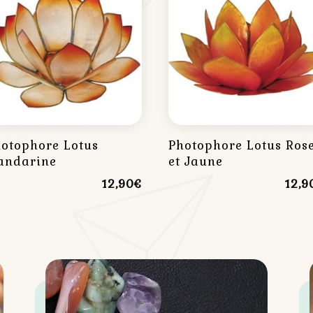
otophore Lotus
Photophore Lotus Ros
andarine
et Jaune
12,90
€
12,9