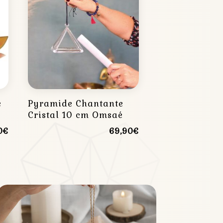
e
Pyramide Chantante
Cristal 10 cm Omsaé
0
€
69,90
€