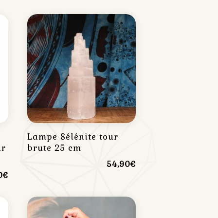
Lampe Sélénite tour
ur
brute 25 cm
54,90
€
0
€