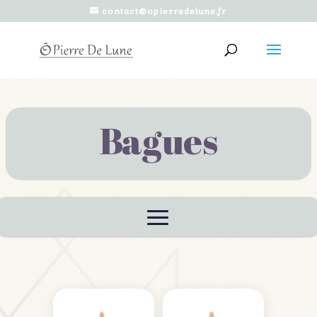
contact@opierredelune.fr
Bagues