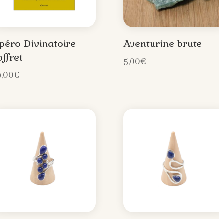
péro Divinatoire
Aventurine brute
offret
5,00
€
9,00
€