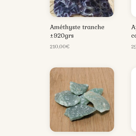
Améthyste tranche
A
±920grs
c
210,00
€
2