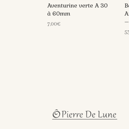
Aventurine verte A 30
B
à 60mm
A
–
7,00
€
5