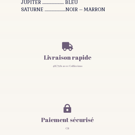
JUPITER …………………… BLEU
SATURNE …………………..NOIR – MARRON

Livraison rapide
48/72h avec Collissimo

Paiement sécurisé
CB