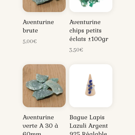
Aventurine
Aventurine
brute
chips petits
éclats ±100gr
5,00
€
3,50
€
Aventurine
Bague Lapis
verte A 30 à
Lazuli Argent
60mm
925 Réglable