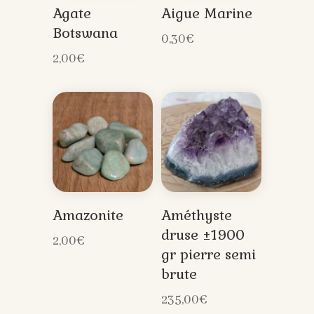
Agate
Aigue Marine
Botswana
0,30
€
2,00
€
Amazonite
Améthyste
druse ±1900
2,00
€
gr pierre semi
brute
235,00
€