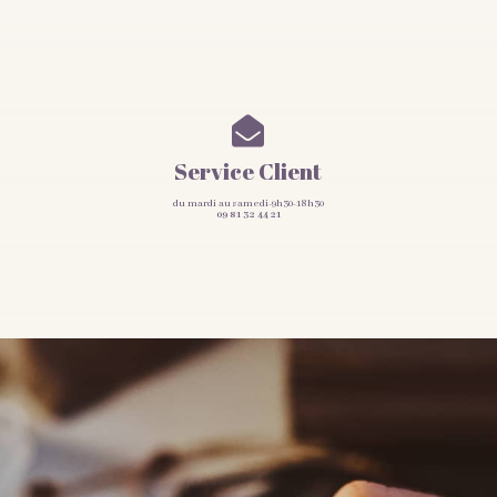

Service Client
du mardi au samedi-9h30-18h30
09 81 32 44 21