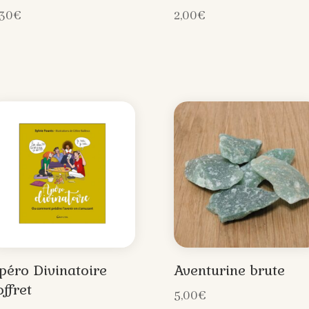
,30
€
2,00
€
péro Divinatoire
Aventurine brute
offret
5,00
€