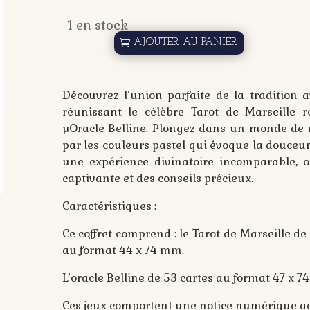
1 en stock
AJOUTER AU PANIER
QUANTITÉ
DE
COFFRET
MINI
Découvrez l’union parfaite de la tradition a
JEUX
réunissant le célèbre Tarot de Marseille r
TAROT
µOracle Belline. Plongez dans un monde de 
DE
MARSEILLE
par les couleurs pastel qui évoque la douceur 
ET
une expérience divinatoire incomparable, o
ORACLE
captivante et des conseils précieux.
BELLINE
Caractéristiques :
Ce coffret comprend : le Tarot de Marseille d
au format 44 x 74 mm.
L’oracle Belline de 53 cartes au format 47 x 7
Ces jeux comportent une notice numérique ac