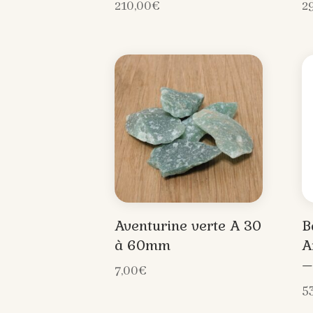
210,00
€
2
Aventurine verte A 30
B
à 60mm
A
–
7,00
€
5