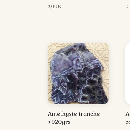
2,00
€
0
Améthyste tranche
A
±920grs
c