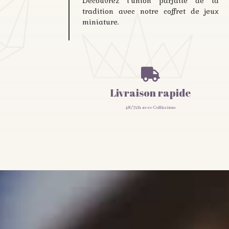
Découvrez l’union parfaite de la
tradition avec notre coffret de jeux
miniature.

Livraison rapide
48/72h avec Collissimo