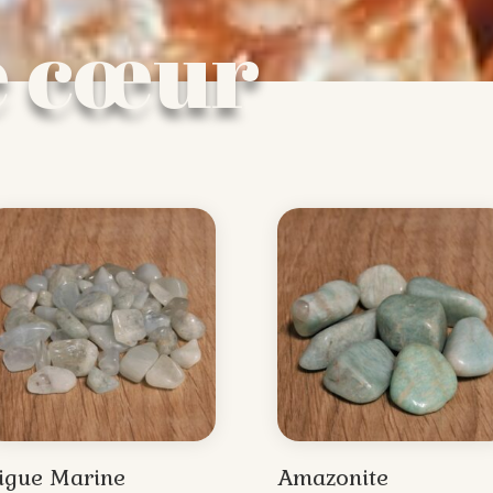
e cœur
igue Marine
Amazonite