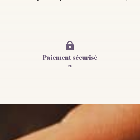

Paiement sécurisé
CB