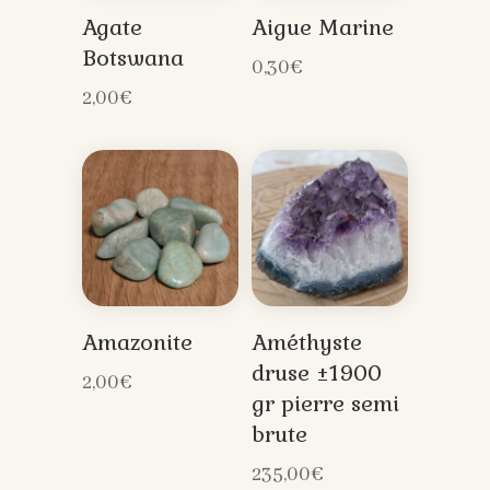
Agate
Aigue Marine
Botswana
0,30
€
2,00
€
Amazonite
Améthyste
druse ±1900
2,00
€
gr pierre semi
brute
235,00
€