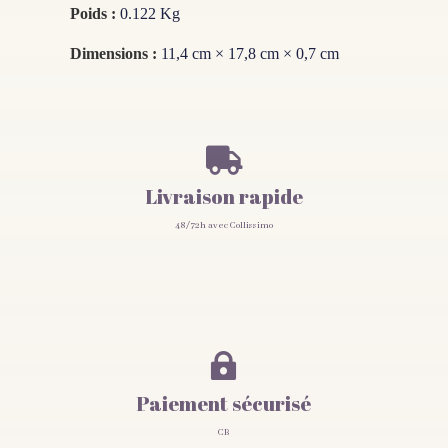
Poids :
0.122 Kg
Dimensions :
11,4 cm × 17,8 cm × 0,7 cm

Livraison rapide
48/72h avec Collissimo

Paiement sécurisé
CB