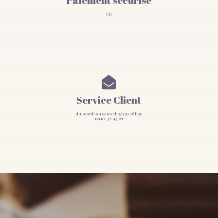
Paiement sécurisé
CB

Service Client
du mardi au samedi-9h30-18h30
09 81 32 44 21