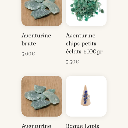
Aventurine
Aventurine
brute
chips petits
éclats ±100gr
5,00
€
3,50
€
Aventurine
Bague Lapis