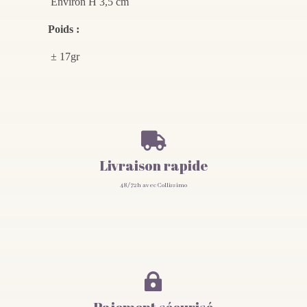
Environ H 3,5 cm
Poids :
± 17gr

Livraison rapide
48/72h avec Collissimo
